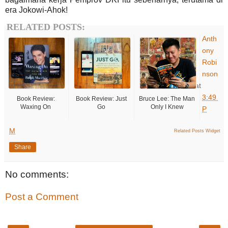
era Jokowi-Ahok!
RELATED POSTS:
Anth
ony
Robi
nson
at
3:49
Book Review:
Book Review: Just
Bruce Lee: The Man
Waxing On
Go
Only I Knew
P
M
Related Posts Widget
Share
No comments:
Post a Comment