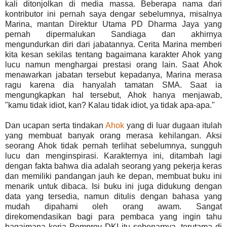
kali ditonjolkan di media massa. Beberapa nama dari
kontributor ini pernah saya dengar sebelumnya, misalnya
Marina, mantan Direktur Utama PD Dharma Jaya yang
pernah dipermalukan Sandiaga dan akhirnya
mengundurkan diri dari jabatannya. Cerita Marina memberi
kita kesan sekilas tentang bagaimana karakter Ahok yang
lucu namun menghargai prestasi orang lain. Saat Ahok
menawarkan jabatan tersebut kepadanya, Marina merasa
ragu karena dia hanyalah tamatan SMA. Saat ia
mengungkapkan hal tersebut, Ahok hanya menjawab,
"kamu tidak idiot, kan? Kalau tidak idiot, ya tidak apa-apa."
Dan ucapan serta tindakan
Ahok
yang di luar dugaan itulah
yang membuat banyak orang merasa kehilangan. Aksi
seorang Ahok tidak pernah terlihat sebelumnya, sungguh
lucu dan menginspirasi. Karakternya ini, ditambah lagi
dengan fakta bahwa dia adalah seorang yang pekerja keras
dan memiliki pandangan jauh ke depan, membuat buku ini
menarik untuk dibaca. Isi buku ini juga didukung dengan
data yang tersedia, namun ditulis dengan bahasa yang
mudah dipahami oleh orang awam. Sangat
direkomendasikan bagi para pembaca yang ingin tahu
bagaimana kerja Pemprov DKI itu sebenarnya, terutama di