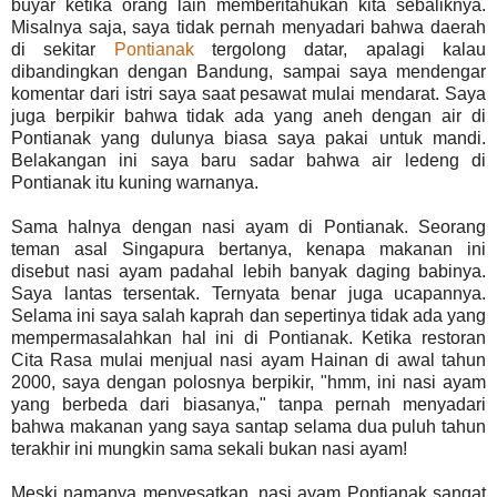
buyar ketika orang lain memberitahukan kita sebaliknya.
Misalnya saja, saya tidak pernah menyadari bahwa daerah
di sekitar
Pontianak
tergolong datar, apalagi kalau
dibandingkan dengan Bandung, sampai saya mendengar
komentar dari istri saya saat pesawat mulai mendarat. Saya
juga berpikir bahwa tidak ada yang aneh dengan air di
Pontianak yang dulunya biasa saya pakai untuk mandi.
Belakangan ini saya baru sadar bahwa air ledeng di
Pontianak itu kuning warnanya.
Sama halnya dengan nasi ayam di Pontianak. Seorang
teman asal Singapura bertanya, kenapa makanan ini
disebut nasi ayam padahal lebih banyak daging babinya.
Saya lantas tersentak. Ternyata benar juga ucapannya.
Selama ini saya salah kaprah dan sepertinya tidak ada yang
mempermasalahkan hal ini di Pontianak. Ketika restoran
Cita Rasa mulai menjual nasi ayam Hainan di awal tahun
2000, saya dengan polosnya berpikir, "hmm, ini nasi ayam
yang berbeda dari biasanya," tanpa pernah menyadari
bahwa makanan yang saya santap selama dua puluh tahun
terakhir ini mungkin sama sekali bukan nasi ayam!
Meski namanya menyesatkan, nasi ayam Pontianak sangat