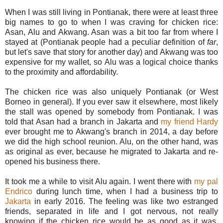
When I was still living in Pontianak, there were at least three
big names to go to when I was craving for chicken rice:
Asan, Alu and Akwang. Asan was a bit too far from where I
stayed at (Pontianak people had a peculiar definition of
far
,
but let's save that story for another day) and Akwang was too
expensive for my wallet, so Alu was a logical choice thanks
to the proximity and affordability.
The chicken rice was also uniquely Pontianak (or West
Borneo in general). If you ever saw it elsewhere, most likely
the stall was opened by somebody from Pontianak. I was
told that Asan had a branch in Jakarta and
my friend Hardy
ever brought me to Akwang's branch in 2014, a day before
we did the high school reunion. Alu, on the other hand, was
as original as ever, because he migrated to Jakarta and re-
opened his business there.
It took me a while to visit Alu again. I went there with
my pal
Endrico
during lunch time, when I had a business trip to
Jakarta
in early 2016. The feeling was like two estranged
friends, separated in life and I got nervous, not really
knowing if the chicken rice would be as good as it was.