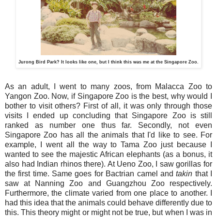
Jurong Bird Park? It looks like one, but I think this was me at the Singapore Zoo.
As an adult, I went to many zoos, from Malacca Zoo to
Yangon Zoo. Now, if Singapore Zoo is the best, why would I
bother to visit others? First of all, it was only through those
visits I ended up concluding that Singapore Zoo is still
ranked as number one thus far. Secondly, not even
Singapore Zoo has all the animals that I'd like to see. For
example, I went all the way to Tama Zoo just because I
wanted to see the majestic African elephants (as a bonus, it
also had Indian rhinos there). At Ueno Zoo, I saw gorillas for
the first time. Same goes for Bactrian camel and
takin
that I
saw at Nanning Zoo and Guangzhou Zoo respectively.
Furthermore, the climate varied from one place to another. I
had this idea that the animals could behave differently due to
this. This theory might or might not be true, but when I was in