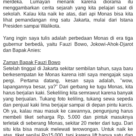
merdeka. Lumayan menarik karena diorama itu
menggambarkan cerita sejarah yang kita pelajari saat di
sekolah. Kalau kita naik ke atas, dari api Monas bisa kita
lihat pemandangan ring satu Jakarta, mulai dari Istana
Presiden sampai Walikota.
Yang ingin saya tulis adalah perbedaan Monas di era tiga
gubernur berbedà, yaitu Fauzi Bowo, Jokowi-Ahok-Djarot
dan Bapak Anies:
Zaman Bapak Fauzi Bowo
Setelah tinggal di Jakarta sekitar sembilan tahun, saya baru
berkesempatan ke Monas karena istri saya mengajak saya
pergi. Pertama datang, kesan saya adalah, "wow,
lapangannya besar, ya?" Dari gerbang ke tugu Monas, kita
harus berjalan kaki. Sekeliling kita semrawut karena banyak
yang berjualan. Tukang foto keliling, tukang sewa sepeda
dan penjual kaki lima berjajar sampai di depan pintu karcis.
Oh ya, kalau mau masuk ke cawannya, pengunjung harus
membeli tiket seharga Rp. 5.000 dan pintuk masuknya
terletak di seberang Monas, sekitar 20 meter dari tugu. Dari
situ kita bisa masuk melewati terowongan. Untuk naik ke
atas, tiket senilai Rp15.000, tapi karena lift hanya satu dan