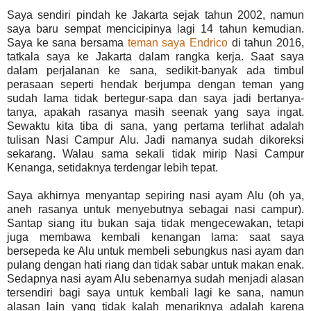
Saya sendiri pindah ke Jakarta sejak tahun 2002, namun
saya baru sempat mencicipinya lagi 14 tahun kemudian.
Saya ke sana bersama
teman saya Endrico
di tahun 2016,
tatkala saya ke Jakarta dalam rangka kerja. Saat saya
dalam perjalanan ke sana, sedikit-banyak ada timbul
perasaan seperti hendak berjumpa dengan teman yang
sudah lama tidak bertegur-sapa dan saya jadi bertanya-
tanya, apakah rasanya masih seenak yang saya ingat.
Sewaktu kita tiba di sana, yang pertama terlihat adalah
tulisan Nasi Campur Alu. Jadi namanya sudah dikoreksi
sekarang. Walau sama sekali tidak mirip Nasi Campur
Kenanga, setidaknya terdengar lebih tepat.
Saya akhirnya menyantap sepiring nasi ayam Alu (oh ya,
aneh rasanya untuk menyebutnya sebagai nasi campur).
Santap siang itu bukan saja tidak mengecewakan, tetapi
juga membawa kembali kenangan lama: saat saya
bersepeda ke Alu untuk membeli sebungkus nasi ayam dan
pulang dengan hati riang dan tidak sabar untuk makan enak.
Sedapnya nasi ayam Alu sebenarnya sudah menjadi alasan
tersendiri bagi saya untuk kembali lagi ke sana, namun
alasan lain yang tidak kalah menariknya adalah karena