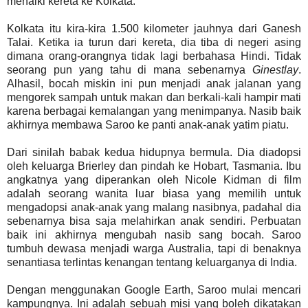
menaiki kereta ke Kolkata.
Kolkata itu kira-kira 1.500 kilometer jauhnya dari Ganesh
Talai. Ketika ia turun dari kereta, dia tiba di negeri asing
dimana orang-orangnya tidak lagi berbahasa Hindi. Tidak
seorang pun yang tahu di mana sebenarnya
Ginestlay
.
Alhasil, bocah miskin ini pun menjadi anak jalanan yang
mengorek sampah untuk makan dan berkali-kali hampir mati
karena berbagai kemalangan yang menimpanya. Nasib baik
akhirnya membawa Saroo ke panti anak-anak yatim piatu.
Dari sinilah babak kedua hidupnya bermula. Dia diadopsi
oleh keluarga Brierley dan pindah ke Hobart, Tasmania. Ibu
angkatnya yang diperankan oleh Nicole Kidman di film
adalah seorang wanita luar biasa yang memilih untuk
mengadopsi anak-anak yang malang nasibnya, padahal dia
sebenarnya bisa saja melahirkan anak sendiri. Perbuatan
baik ini akhirnya mengubah nasib sang bocah. Saroo
tumbuh dewasa menjadi warga Australia, tapi di benaknya
senantiasa terlintas kenangan tentang keluarganya di India.
Dengan menggunakan Google Earth, Saroo mulai mencari
kampungnya. Ini adalah sebuah misi yang boleh dikatakan