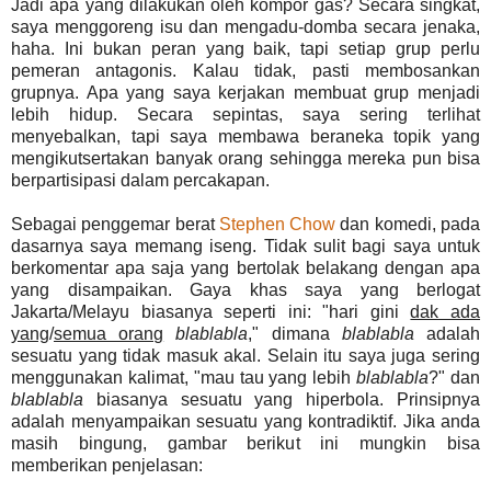
Jadi apa yang dilakukan oleh kompor gas? Secara singkat,
saya menggoreng isu dan mengadu-domba secara jenaka,
haha. Ini bukan peran yang baik, tapi setiap grup perlu
pemeran antagonis. Kalau tidak, pasti membosankan
grupnya. Apa yang saya kerjakan membuat grup menjadi
lebih hidup. Secara sepintas, saya sering terlihat
menyebalkan, tapi saya membawa beraneka topik yang
mengikutsertakan banyak orang sehingga mereka pun bisa
berpartisipasi dalam percakapan.
Sebagai penggemar berat
Stephen Chow
dan komedi, pada
dasarnya saya memang iseng. Tidak sulit bagi saya untuk
berkomentar apa saja yang bertolak belakang dengan apa
yang disampaikan. Gaya khas saya yang berlogat
Jakarta/Melayu biasanya seperti ini: "hari gini
dak ada
yang
/
semua orang
blablabla
," dimana
blablabla
adalah
sesuatu yang tidak masuk akal. Selain itu saya juga sering
menggunakan kalimat, "mau tau yang lebih
blablabla
?" dan
blablabla
biasanya sesuatu yang hiperbola. Prinsipnya
adalah menyampaikan sesuatu yang kontradiktif. Jika anda
masih bingung, gambar berikut ini mungkin bisa
memberikan penjelasan: