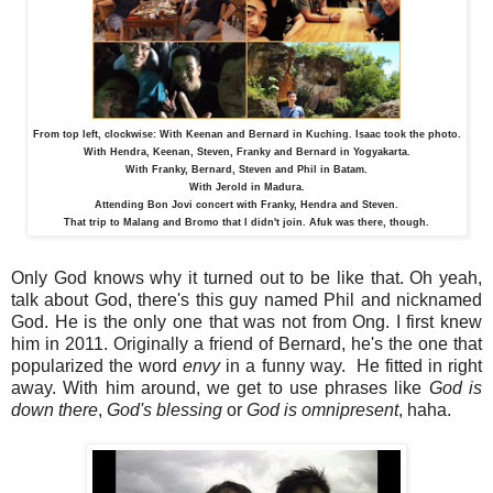
From top left, clockwise: With Keenan and Bernard in Kuching. Isaac took the photo.
With Hendra, Keenan, Steven, Franky and Bernard in Yogyakarta.
With Franky, Bernard, Steven and Phil in Batam.
With Jerold in Madura.
Attending Bon Jovi concert with Franky, Hendra and Steven.
That trip to Malang and Bromo that I didn't join. Afuk was there, though.
Only God knows why it turned out to be like that. Oh yeah,
talk about God, there's this guy named Phil and nicknamed
God. He is the only one that was not from Ong. I first knew
him in 2011. Originally a friend of Bernard, he's the one that
popularized the word
envy
in a funny way. He fitted in right
away. With him around, we get to use phrases like
God is
down there
,
God's blessing
or
God is omnipresent
, haha.