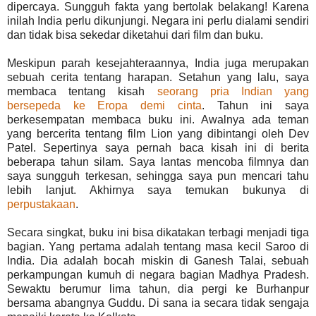
dipercaya. Sungguh fakta yang bertolak belakang! Karena
inilah India perlu dikunjungi. Negara ini perlu dialami sendiri
dan tidak bisa sekedar diketahui dari film dan buku.
Meskipun parah kesejahteraannya, India juga merupakan
sebuah cerita tentang harapan. Setahun yang lalu, saya
membaca tentang kisah
seorang pria Indian yang
bersepeda ke Eropa demi cinta
. Tahun ini saya
berkesempatan membaca buku ini. Awalnya ada teman
yang bercerita tentang film Lion yang dibintangi oleh Dev
Patel. Sepertinya saya pernah baca kisah ini di berita
beberapa tahun silam. Saya lantas mencoba filmnya dan
saya sungguh terkesan, sehingga saya pun mencari tahu
lebih lanjut. Akhirnya saya temukan bukunya di
perpustakaan
.
Secara singkat, buku ini bisa dikatakan terbagi menjadi tiga
bagian. Yang pertama adalah tentang masa kecil Saroo di
India. Dia adalah bocah miskin di Ganesh Talai, sebuah
perkampungan kumuh di negara bagian Madhya Pradesh.
Sewaktu berumur lima tahun, dia pergi ke Burhanpur
bersama abangnya Guddu. Di sana ia secara tidak sengaja