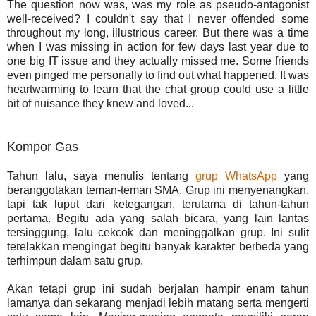
The question now was, was my role as pseudo-antagonist
well-received? I couldn't say that I never offended some
throughout my long, illustrious career. But there was a time
when I was missing in action for few days last year due to
one big IT issue and they actually missed me. Some friends
even pinged me personally to find out what happened. It was
heartwarming to learn that the chat group could use a little
bit of nuisance they knew and loved...
Kompor Gas
Tahun lalu, saya menulis tentang
grup WhatsApp
yang
beranggotakan teman-teman SMA. Grup ini menyenangkan,
tapi tak luput dari ketegangan, terutama di tahun-tahun
pertama. Begitu ada yang salah bicara, yang lain lantas
tersinggung, lalu cekcok dan meninggalkan grup. Ini sulit
terelakkan mengingat begitu banyak karakter berbeda yang
terhimpun dalam satu grup.
Akan tetapi grup ini sudah berjalan hampir enam tahun
lamanya dan sekarang menjadi lebih matang serta mengerti