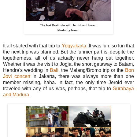
The last Gratitude with Jerold and Isaac.
Photo by Isaac.
It all started with that trip to
Yogyakarta
. It was fun, so fun that
the next trip was planned. But the funnier part is, despite the
togetherness, all of us actually never hang out together.
Whether it was the visit to Jogja, the short getaway to Batam,
Hendra's wedding in
Bali
, the Malang/Bromo trip or the
Bon
Jovi concert
in Jakarta, there was always more than one
member missing, haha. In fact, the only time Jerold ever
traveled with any of us was, perhaps, that trip to
Surabaya
and Madura
.