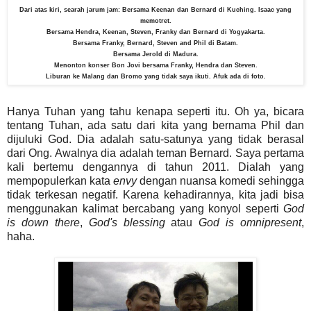
Dari atas kiri, searah jarum jam: Bersama Keenan dan Bernard di Kuching. Isaac yang
memotret.
Bersama Hendra, Keenan, Steven, Franky dan Bernard di Yogyakarta.
Bersama Franky, Bernard, Steven and Phil di Batam.
Bersama Jerold di Madura.
Menonton konser Bon Jovi bersama Franky, Hendra dan Steven.
Liburan ke Malang dan Bromo yang tidak saya ikuti. Afuk ada di foto.
Hanya Tuhan yang tahu kenapa seperti itu. Oh ya, bicara
tentang Tuhan, ada satu dari kita yang bernama Phil dan
dijuluki God. Dia adalah satu-satunya yang tidak berasal
dari Ong. Awalnya dia adalah teman Bernard. Saya pertama
kali bertemu dengannya di tahun 2011. Dialah yang
mempopulerkan kata
envy
dengan nuansa komedi sehingga
tidak terkesan negatif. Karena kehadirannya, kita jadi bisa
menggunakan kalimat bercabang yang konyol seperti
God
is down there
,
God's blessing
atau
God is omnipresent
,
haha.