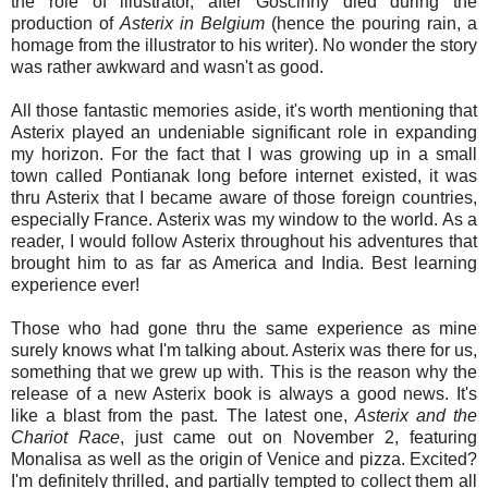
the role of illustrator, after Goscinny died during the
production of
Asterix
in
Belgium
(hence the pouring rain, a
homage from the illustrator to his writer). No wonder the story
was rather awkward and wasn't as good.
All those fantastic memories aside, it's worth mentioning that
Asterix played an undeniable significant role in expanding
my horizon. For the fact that I was growing up in a small
town called Pontianak long before internet existed, it was
thru Asterix that I became aware of those foreign countries,
especially France. Asterix was my window to the world. As a
reader, I would follow Asterix throughout his adventures that
brought him to as far as America and India. Best learning
experience ever!
Those who had gone thru the same experience as mine
surely knows what I'm talking about. Asterix was there for us,
something that we grew up with. This is the reason why the
release of a new Asterix book is always a good news. It's
like a blast from the past. The latest one,
Asterix and the
Chariot Race
, just came out on November 2, featuring
Monalisa as well as the origin of Venice and pizza. Excited?
I'm definitely thrilled, and partially tempted to collect them all