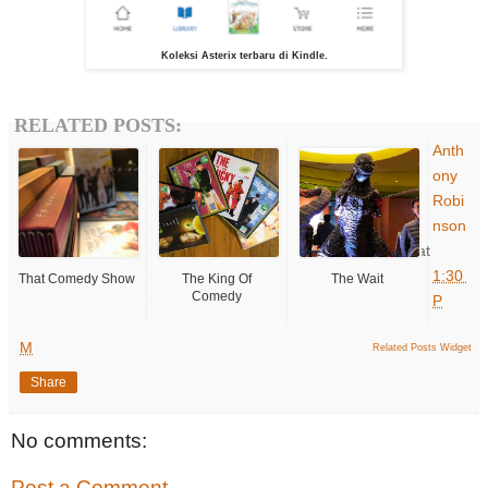
Koleksi Asterix terbaru di Kindle.
RELATED POSTS:
Anth
ony
Robi
nson
at
1:30
That Comedy Show
The King Of
The Wait
Comedy
P
M
Related Posts Widget
Share
No comments:
Post a Comment