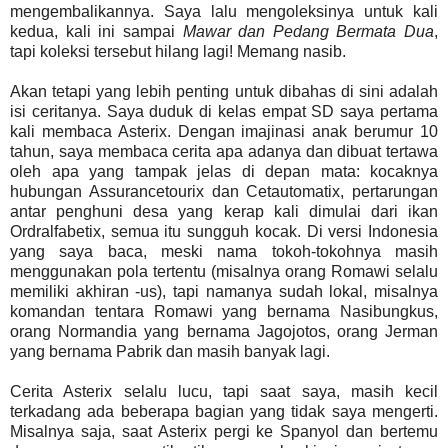
mengembalikannya. Saya lalu mengoleksinya untuk kali
kedua, kali ini sampai
Mawar dan Pedang Bermata Dua
,
tapi koleksi tersebut hilang lagi! Memang nasib.
Akan tetapi yang lebih penting untuk dibahas di sini adalah
isi ceritanya. Saya duduk di kelas empat SD saya pertama
kali membaca Asterix. Dengan imajinasi anak berumur 10
tahun, saya membaca cerita apa adanya dan dibuat tertawa
oleh apa yang tampak jelas di depan mata: kocaknya
hubungan Assurancetourix dan Cetautomatix, pertarungan
antar penghuni desa yang kerap kali dimulai dari ikan
Ordralfabetix, semua itu sungguh kocak. Di versi Indonesia
yang saya baca, meski nama tokoh-tokohnya masih
menggunakan pola tertentu (misalnya orang Romawi selalu
memiliki akhiran -us), tapi namanya sudah lokal, misalnya
komandan tentara Romawi yang bernama Nasibungkus,
orang Normandia yang bernama Jagojotos, orang Jerman
yang bernama Pabrik dan masih banyak lagi.
Cerita Asterix selalu lucu, tapi saat saya, masih kecil
terkadang ada beberapa bagian yang tidak saya mengerti.
Misalnya saja, saat Asterix pergi ke Spanyol dan bertemu