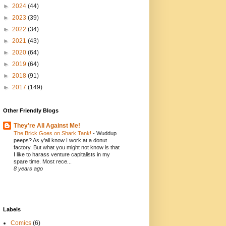
►
2024
(44)
►
2023
(39)
►
2022
(34)
►
2021
(43)
►
2020
(64)
►
2019
(64)
►
2018
(91)
►
2017
(149)
Other Friendly Blogs
They're All Against Me!
The Brick Goes on Shark Tank!
-
Wuddup
peeps? As y'all know I work at a donut
factory. But what you might not know is that
I like to harass venture capitalists in my
spare time. Most rece...
8 years ago
Labels
Comics
(6)