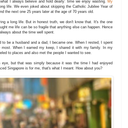
h what I always believe and hold dearly: time we enjoy wasting.
My
ong life. We even joked about skipping the Catholic Jubilee Year of
end the next one 25 years later at the age of 70 years old.
ing a long life. But in honest truth, we don't know that. It's the one
ught me life can be so fragile that anything else can happen. Hence
s always about the time well spent.
 to be a husband and a dad, I became one. When I rested, I spent
he most. When I earned my keep, I shared it with my family. In my
aveled to places and also met the people I wanted to see.
n eye, but that was simply because it was the time I had enjoyed
paced Singapore is for me, that's what I meant. How about you?