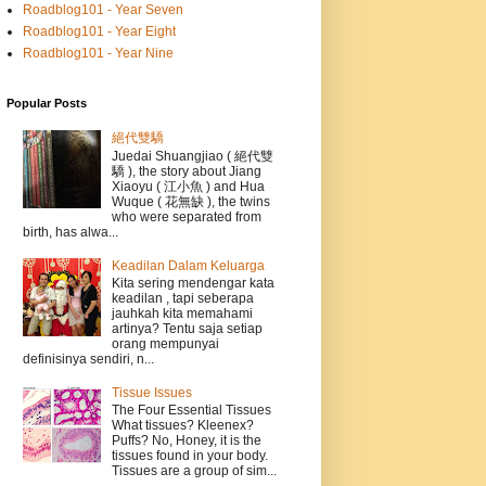
Roadblog101 - Year Seven
Roadblog101 - Year Eight
Roadblog101 - Year Nine
Popular Posts
絕代雙驕
Juedai Shuangjiao ( 絕代雙
驕 ), the story about Jiang
Xiaoyu ( 江小魚 ) and Hua
Wuque ( 花無缺 ), the twins
who were separated from
birth, has alwa...
Keadilan Dalam Keluarga
Kita sering mendengar kata
keadilan , tapi seberapa
jauhkah kita memahami
artinya? Tentu saja setiap
orang mempunyai
definisinya sendiri, n...
Tissue Issues
The Four Essential Tissues
What tissues? Kleenex?
Puffs? No, Honey, it is the
tissues found in your body.
Tissues are a group of sim...