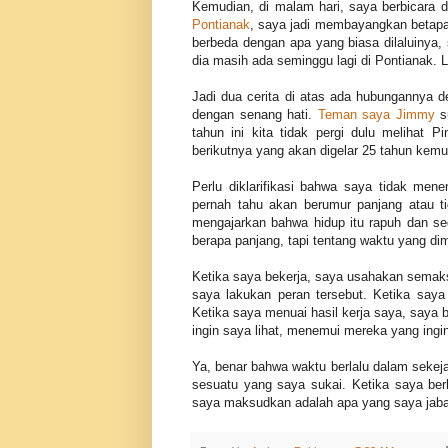
Kemudian, di malam hari, saya berbicara
Pontianak
, saya jadi membayangkan betapa 
berbeda dengan apa yang biasa dilaluinya,
dia masih ada seminggu lagi di Pontianak. 
Jadi dua cerita di atas ada hubungannya 
dengan senang hati.
Teman saya Jimmy
su
tahun ini kita tidak pergi dulu melihat 
berikutnya yang akan digelar 25 tahun kemud
Perlu diklarifikasi bahwa saya tidak men
pernah tahu akan berumur panjang atau ti
mengajarkan bahwa hidup itu rapuh dan seg
berapa panjang, tapi tentang waktu yang d
Ketika saya bekerja, saya usahakan semak
saya lakukan peran tersebut. Ketika saya
Ketika saya menuai hasil kerja saya, saya 
ingin saya lihat, menemui mereka yang ingi
Ya, benar bahwa waktu berlalu dalam sekeja
sesuatu yang saya sukai. Ketika saya be
saya maksudkan adalah apa yang saya jaba