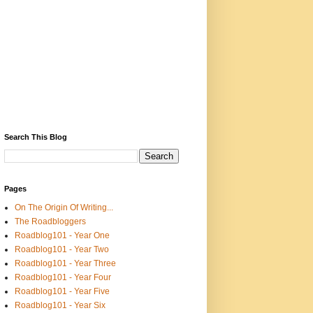
Search This Blog
Pages
On The Origin Of Writing...
The Roadbloggers
Roadblog101 - Year One
Roadblog101 - Year Two
Roadblog101 - Year Three
Roadblog101 - Year Four
Roadblog101 - Year Five
Roadblog101 - Year Six