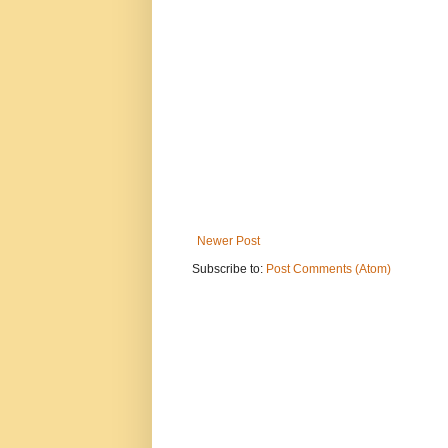
Newer Post
Subscribe to:
Post Comments (Atom)