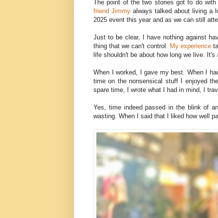
The point of the two stories got to do wit
friend Jimmy
always talked about living a l
2025 event this year and as we can still att
Just to be clear, I have nothing against hav
thing that we can't control.
My experience
ta
life shouldn't be about how long we live. It'
When I worked, I gave my best. When I had
time on the nonsensical stuff I enjoyed t
spare time, I wrote what I had in mind, I tr
Yes, time indeed passed in the blink of a
wasting. When I said that I liked how well 