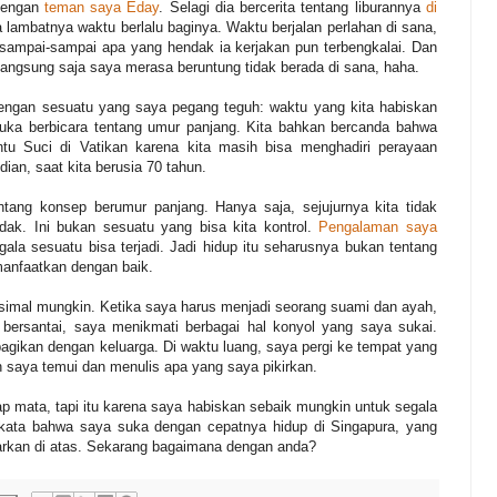
 dengan
teman saya Eday
. Selagi dia bercerita tentang liburannya
di
lambatnya waktu berlalu baginya. Waktu berjalan perlahan di sana,
 sampai-sampai apa yang hendak ia kerjakan pun terbengkalai. Dan
Langsung saja saya merasa beruntung tidak berada di sana, haha.
dengan sesuatu yang saya pegang teguh: waktu yang kita habiskan
ka berbicara tentang umur panjang. Kita bahkan bercanda bahwa
Pintu Suci di Vatikan karena kita masih bisa menghadiri perayaan
ian, saat kita berusia 70 tahun.
entang konsep berumur panjang. Hanya saja, sejujurnya kita tidak
dak. Ini bukan sesuatu yang bisa kita kontrol.
Pengalaman saya
ala sesuatu bisa terjadi. Jadi hidup itu seharusnya bukan tentang
imanfaatkan dengan baik.
simal mungkin. Ketika saya harus menjadi seorang suami dan ayah,
 bersantai, saya menikmati berbagai hal konyol yang saya sukai.
bagikan dengan keluarga. Di waktu luang, saya pergi ke tempat yang
n saya temui dan menulis apa yang saya pikirkan.
p mata, tapi itu karena saya habiskan sebaik mungkin untuk segala
rkata bahwa saya suka dengan cepatnya hidup di Singapura, yang
rkan di atas. Sekarang bagaimana dengan anda?