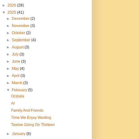
►
2026
(28)
▼
2025
(41)
►
December
(2)
►
November
(3)
►
October
(2)
►
September
(4)
►
August
(3)
►
July
(3)
►
June
(3)
►
May
(4)
►
April
(3)
►
March
(3)
▼
February
(5)
Ocipala
AI
Family And Friends
Time We Enjoy Wasting
Twelve Going On Thirteen
►
January
(6)