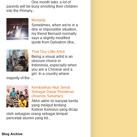
One month later, a lot of
parents will be busy enrolling their children
into the Primary...
Mortality
Sometimes, when we're in a
dire or impossible situation,
my friend Bernard normally
says a slightly modified
quote from Galvatron (tha...
That Tiny Little Artist
Being a visual artist is an
obscure choice in
Indonesia, especially when
you are a Chinese and a
girl. In a country where
majority of the ...
Kembalikan Akal Sehat
Sebagai Dasar Pemikiran
(Ananda Sukarlan)
Akhir-akhir ini banyak berita
yang meliput tentang
Kolese Kanisius yang dicap
oleh sebagian orang sebagai tempat
pencetak alumni yang tid...
Blog Archive