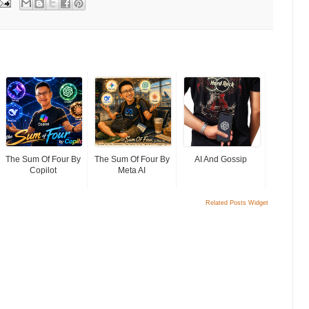
The Sum Of Four By
The Sum Of Four By
AI And Gossip
Copilot
Meta AI
Related Posts Widget