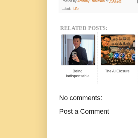
Posted by
Anthony Robinson
at
7:33 AM
Labels:
Life
RELATED POSTS:
Being
The AI Closure
Indispensable
No comments:
Post a Comment