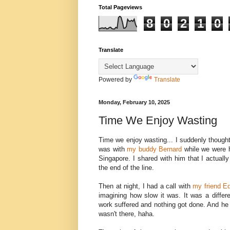
Total Pageviews
8
0
2
1
0
Translate
Powered by
Translate
Monday, February 10, 2025
Time We Enjoy Wasting
Time we enjoy wasting... I suddenly thought
was with
my buddy Bernard
while we were 
Singapore. I shared with him that I actuall
the end of the line.
Then at night, I had a call with
my friend E
imagining how slow it was. It was a differ
work suffered and nothing got done. And he s
wasn't there, haha.