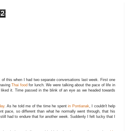
2
 of this when I had two separate conversations last week. First one
having
Thai food
for lunch. We were talking about the pace of life in
y liked it. Time passed in the blink of an eye as we headed towards
day
. As he told me of the time he spent
in Pontianak
, I couldn't help
ent pace, so different than what he normally went through, that his
till had to endure that for another week. Suddenly I felt lucky that I