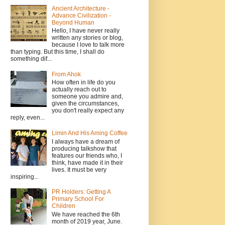
Ancient Architecture -
Advance Civilization -
Beyond Human
Hello, I have never really
written any stories or blog,
because I love to talk more
than typing. But this time, I shall do
something dif...
From Ahok
How often in life do you
actually reach out to
someone you admire and,
given the circumstances,
you don't really expect any
reply, even...
Limin And His Aming Coffee
I always have a dream of
producing talkshow that
features our friends who, I
think, have made it in their
lives. It must be very
inspiring...
PR Holders: Getting A
Primary School For
Children
We have reached the 6th
month of 2019 year, June.